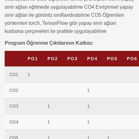
sinir ağları eğitmede uygulayabilme
CO4 Evrişimsel yapay
sinir ağları ile görüntü sınıflandırabilme
CO5 Öğrenilen
yöntemleri torch, TensorFlow gibi yapay sinir ağları
kodlama çerçeveleri ile pratikte uygulayabilme
Program Öğrenme Çıktılarının Katkısı:
PO1
PO2
PO3
PO4
PO5
PO6
CO1
1
CO2
1
CO3
1
1
CO4
1
1
CO5
1
1
1