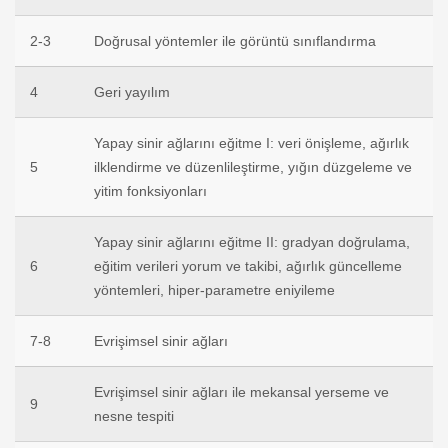
2-3
Doğrusal yöntemler ile görüntü sınıflandırma
4
Geri yayılım
Yapay sinir ağlarını eğitme I: veri önişleme, ağırlık
5
ilklendirme ve düzenlileştirme, yığın düzgeleme ve
yitim fonksiyonları
Yapay sinir ağlarını eğitme II: gradyan doğrulama,
6
eğitim verileri yorum ve takibi, ağırlık güncelleme
yöntemleri, hiper-parametre eniyileme
7-8
Evrişimsel sinir ağları
Evrişimsel sinir ağları ile mekansal yerseme ve
9
nesne tespiti