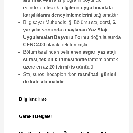
artırmak
ve lisans programı boyunca
edindikleri
teorik bilgilerin uygulamadaki
karşılıklarını deneyimlemelerini
sağlamaktır.
Bilgisayar Mühendisliği Bölümü staj dersi,
6.
yarıyılın sonunda onaylanan Yaz Stajı
Uygulamaları Başvuru Formu
doğrultusunda
CENG400
olarak belirlenmiştir.
Bölüm tarafından belirlenen
asgari yaz stajı
süresi
,
tek bir kurum/şirkette
tamamlanmak
üzere
en az 20 (yirmi) iş günü
dür.
Staj süresi hesaplanırken
resmî tatil günleri
dikkate alınmalıdır
.
Bilgilendirme
Gerekli Belgeler