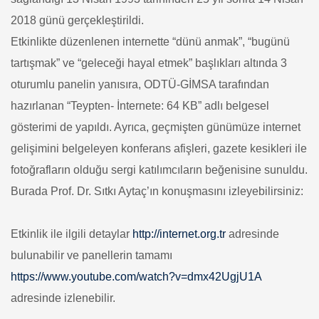
2018 günü gerçekleştirildi.
Etkinlikte düzenlenen internette “dünü anmak”, “bugünü
tartışmak” ve “geleceği hayal etmek” başlıkları altında 3
oturumlu panelin yanısıra, ODTÜ-GİMSA tarafından
hazırlanan “Teypten- İnternete: 64 KB” adlı belgesel
gösterimi de yapıldı. Ayrıca, geçmişten günümüze internet
gelişimini belgeleyen konferans afişleri, gazete kesikleri ile
fotoğrafların olduğu sergi katılımcıların beğenisine sunuldu.
Burada Prof. Dr. Sıtkı Aytaç’ın konuşmasını izleyebilirsiniz:
Etkinlik ile ilgili detaylar
http://internet.org.tr
adresinde
bulunabilir ve panellerin tamamı
https://www.youtube.com/watch?v=dmx42UgjU1A
adresinde izlenebilir.