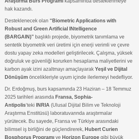
Araştırma Burs Programı
kapsamında desteklenmeye
hak kazandı.
Desteklenecek olan
“Biometric Applications with
Robust and Green Artificial INtelligence
(BARGAIN)”
başlıklı projede, biyometrik tanımlama ve
sentetik biyometrik veri üretimi için enerji verimli ve çevre
dostu yapay zeka modelleri geliştirilecek. Çalışma, yüksek
doğruluk ve güvenliği korurken hesaplama maliyetlerini ve
karbon ayak izini azaltmayı amaçlayarak
Yeşil ve Dijital
Dönüşüm
öncelikleriyle uyum içinde ilerlemeyi hedefliyor.
Dr. Erdoğmuş, burs kapsamında 23 Haziran – 18 Temmuz
2025 tarihleri arasında
Fransa, Sophia-
Antipolis
‘teki
INRIA
(Ulusal Dijital Bilim ve Teknoloji
Araştırma Enstitüsü) laboratuvarında araştırmalar
yürütecek. Bu sayede, Fransa ve Türkiye arasındaki
bilimsel iş birliğini de güçlendirerek,
Hubert Curien
Bosphorus Programı
ve
Horizon Europe
gibi büyük