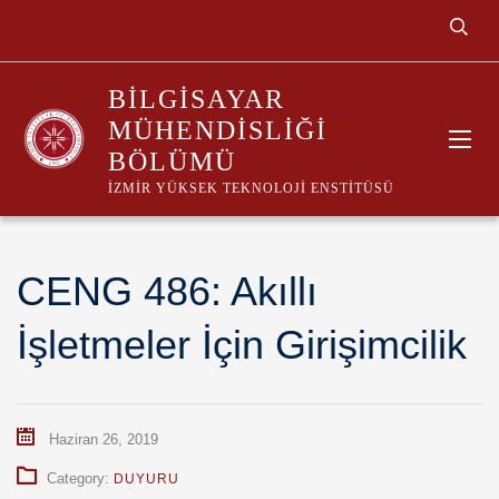
BILGISAYAR
MÜHENDISLIĞI
BÖLÜMÜ
İZMIR YÜKSEK TEKNOLOJI ENSTITÜSÜ
CENG 486: Akıllı
İşletmeler İçin Girişimcilik
Haziran 26, 2019
Category:
DUYURU