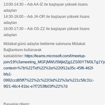
13:00-14:30 – Adı AA-İZ ile başlayan yüksek lisans
adayları
14:30-16:00 – Adı JA-OR ile başlayan yüksek lisans
adayları
16:00-17:30 – Adı OS-ZZ ile başlayan yüksek lisans
adayları
Mülakat günü adaylar bekleme salonuna Mülakat
Bağlantısını kullanarak
katılabilirler:
https://teams.microsoft.com/l/meetup-
join/19%3ameeting_MGFjMWU5MjktZjg1ZS00YTM3LTg1Yj
context=%7b%22Tid%22%3a%220f12a35c-45f6-462f-
bfa1-
0992ccd85ff7%22%2c%22Oid%22%3a%221c58c31c-
9f21-46c4-81bc-e7f7253fb03f%22%7d
Başarılar dileriz.